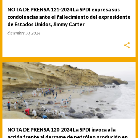
a
NOTA DE PRENSA 121-2024 La SPDI expresa sus
s
condolencias ante el fallecimiento del expresidente
de Estados Unidos, Jimmy Carter
diciembre 30, 2024
NOTA DE PRENSA 120-2024 La SPDI invoca a la
acción frente al derrame de petróleo producido en